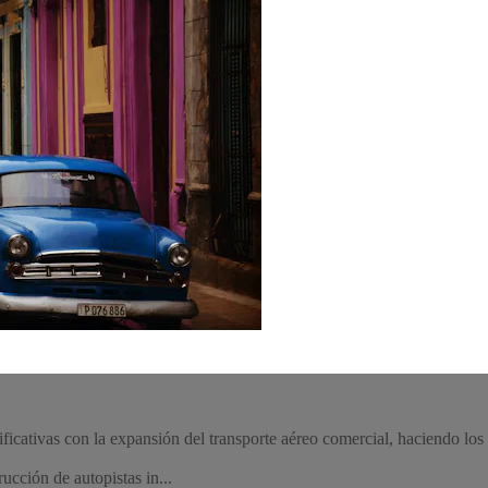
ficativas con la expansión del transporte aéreo comercial, haciendo los
ucción de autopistas in...