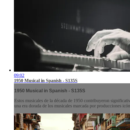
09:02
1950 Musical in Spanish - S135S
1950 Musical in Spanish - S135S
Estos musicales de la década de 1950 contribuyeron significativ
una era dorada de los musicales marcada por producciones icó