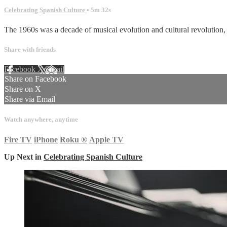
Celebrating Spanish Culture
• 5m 32s
The 1960s was a decade of musical evolution and cultural revolution, 
Share with friends
Facebook
X
Email
Share on Facebook
Share on X
Share via Email
Watch anywhere, anytime
Fire TV
iPhone
Roku
®
Apple TV
Up Next in
Celebrating Spanish Culture