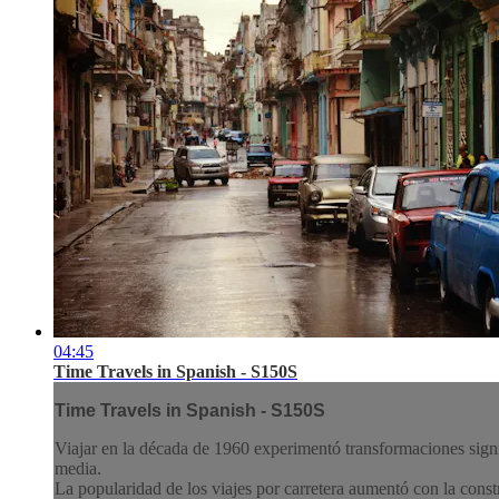
04:45
Time Travels in Spanish - S150S
Time Travels in Spanish - S150S
Viajar en la década de 1960 experimentó transformaciones signi
media.
La popularidad de los viajes por carretera aumentó con la constr