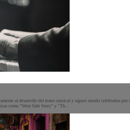
amente al desarrollo del teatro musical y siguen siendo celebrados por 
nicas como "West Side Story" y "Th...