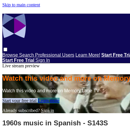
Skip to main content
Browse
Search
Professional Users
Learn More!
Start Free Tr
Start Free Trial
Sign In
Live stream preview
Watch this video and more on Memor
Watch this video and more on Memory Lane TV
Start your free trial
Learn more
Already subscribed?
Sign in
1960s music in Spanish - S143S