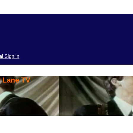
ial
Sign in
y Lane TV