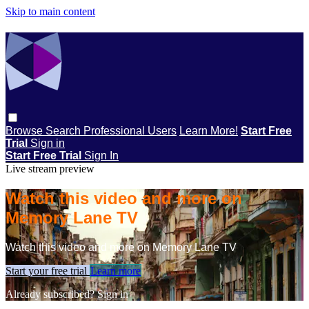
Skip to main content
Browse
Search
Professional Users
Learn More!
Start Free
Trial
Sign in
Start Free Trial
Sign In
Live stream preview
Watch this video and more on
Memory Lane TV
Watch this video and more on Memory Lane TV
Start your free trial
Learn more
Already subscribed?
Sign in