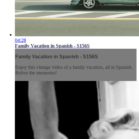
04:28
Family Vacation in Spanish - S156S
Family Vacation in Spanish - S156S
Enjoy this vintage video of a family vacation, all in Spanish.
Relive the memories!