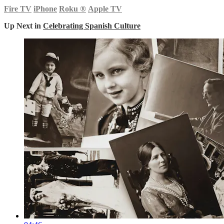
Fire TV
iPhone
Roku
®
Apple TV
Up Next in
Celebrating Spanish Culture