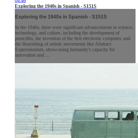
04:46
Exploring the 1940s in Spanish - S151S
Exploring the 1940s in Spanish - S151S
In the 1940s, there were significant advancements in science,
technology, and culture, including the development of
penicillin, the invention of the first electronic computer, and
the flourishing of artistic movements like Abstract
Expressionism, showcasing humanity's capacity for
innovation and ...