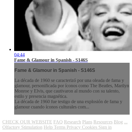
04:44
Fame & Glamour in Spanish - S146S
Fame & Glamour in Spanish - S146S
La década de 1960 se caracterizó por una oleada de fama y
glamour, personificada por íconos como The Beatles, Marilyn
Monroe y Elvis, que cautivaron al mundo con su talento,
estilo y presencia magnética.
La década de 1960 fue testigo de una explosión de fama y
glamour cuando íconos culturales com...
CHECK OUR WEBSITE
FAQ
Research
Plans
Resources
Blog
...
Olfactory Stimulation
Help
Terms
Privacy
Cookies
Sign in