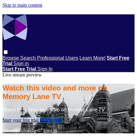
Skip to main content
Browse
Search
Professional Users
Learn More!
Start Free
Trial
Sign in
Start Free Trial
Sign In
Live stream preview
Watch this video and more on
Memory Lane TV
Watch this video and more on Memory Lane TV
Start your free trial
Learn more
Already subscribed?
Sign in