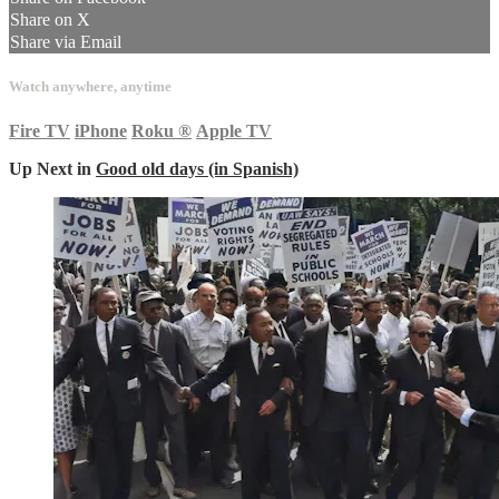
Share on X
Share via Email
Watch anywhere, anytime
Fire TV
iPhone
Roku
®
Apple TV
Up Next in
Good old days (in Spanish)