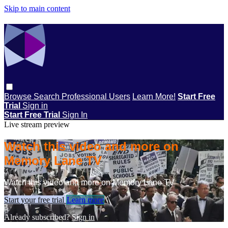
Skip to main content
Browse
Search
Professional Users
Learn More!
Start Free
Trial
Sign in
Start Free Trial
Sign In
Live stream preview
Watch this video and more on
Memory Lane TV
Watch this video and more on Memory Lane TV
Start your free trial
Learn more
Already subscribed?
Sign in