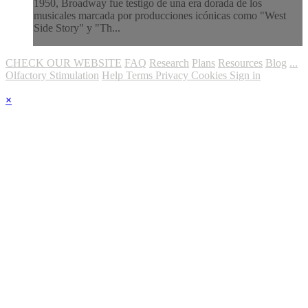
1950, Broadway fue testigo de una era dorada de los
musicales marcada por producciones icónicas como "West
Side Story" y "Th...
CHECK OUR WEBSITE
FAQ
Research
Plans
Resources
Blog
...
Olfactory Stimulation
Help
Terms
Privacy
Cookies
Sign in
×