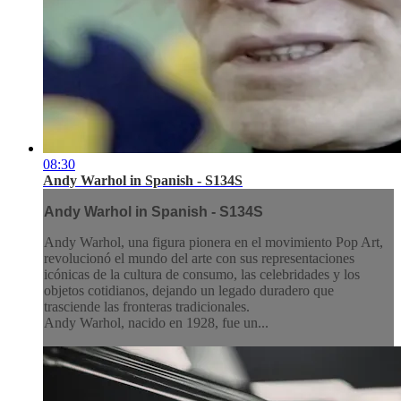
08:30
Andy Warhol in Spanish - S134S
Andy Warhol in Spanish - S134S
Andy Warhol, una figura pionera en el movimiento Pop Art,
revolucionó el mundo del arte con sus representaciones
icónicas de la cultura de consumo, las celebridades y los
objetos cotidianos, dejando un legado duradero que
trasciende las fronteras tradicionales.
Andy Warhol, nacido en 1928, fue un...