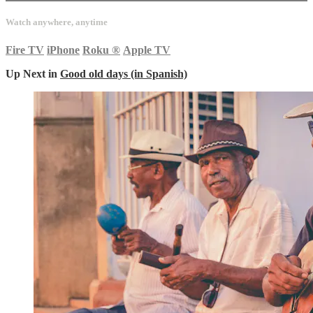
Watch anywhere, anytime
Fire TV
iPhone
Roku
®
Apple TV
Up Next in
Good old days (in Spanish)