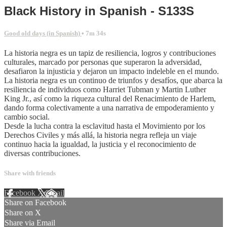
Black History in Spanish - S133S
Good old days (in Spanish)
• 7m 34s
La historia negra es un tapiz de resiliencia, logros y contribuciones
culturales, marcado por personas que superaron la adversidad,
desafiaron la injusticia y dejaron un impacto indeleble en el mundo.
La historia negra es un continuo de triunfos y desafíos, que abarca la
resiliencia de individuos como Harriet Tubman y Martin Luther
King Jr., así como la riqueza cultural del Renacimiento de Harlem,
dando forma colectivamente a una narrativa de empoderamiento y
cambio social.
Desde la lucha contra la esclavitud hasta el Movimiento por los
Derechos Civiles y más allá, la historia negra refleja un viaje
continuo hacia la igualdad, la justicia y el reconocimiento de
diversas contribuciones.
Share with friends
Facebook
X
Email
Share on Facebook
Share on X
Share via Email