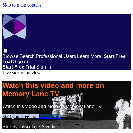
Skip to main content
Browse
Search
Professional Users
Learn More!
Start Free
Trial
Sign in
Start Free Trial
Sign In
Live stream preview
Watch this video and more on
Memory Lane TV
Watch this video and more on Memory Lane TV
Start your free trial
Learn more
Already subscribed?
Sign in