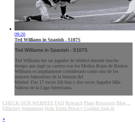
09:20
Ted Williams in Spanish - S107S
Ted Williams in Spanish - S107S
Ted Williams fue un jugador de béisbol durante mucho
tiempo que jugó su carrera con los Medias Rojas de Boston.
Williams es ampliamente considerado como uno de los
mejores bateadores de la historia del
béisbol. Fue 17 veces All-Star y dos veces Jugador Más
Valioso de la Liga Americana.
CHECK OUR WEBSITE
FAQ
Research
Plans
Resources
Blog
...
Olfactory Stimulation
Help
Terms
Privacy
Cookies
Sign in
×