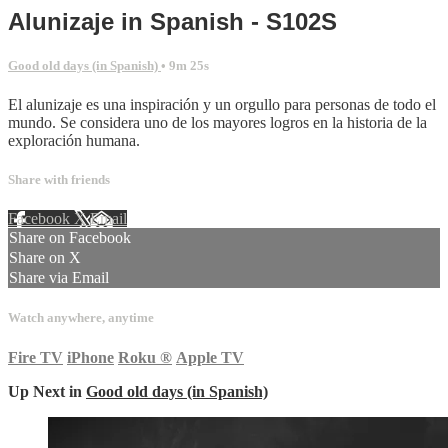
Alunizaje in Spanish - S102S
Good old days (in Spanish)
• 9m 25s
El alunizaje es una inspiración y un orgullo para personas de todo el
mundo. Se considera uno de los mayores logros en la historia de la
exploración humana.
Share with friends
Facebook
X
Email
Share on Facebook
Share on X
Share via Email
Watch anywhere, anytime
Fire TV
iPhone
Roku
®
Apple TV
Up Next in
Good old days (in Spanish)