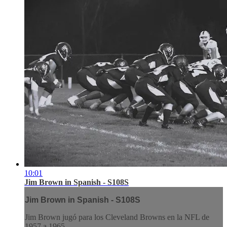
10:01
Jim Brown in Spanish - S108S
Jim Brown in Spanish - S108S
Jim Brown jugó para los Cleveland Browns en la NFL de
1957 a 1965.