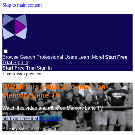
Skip to main content
Browse
Search
Professional Users
Learn More!
Start Free
Trial
Sign in
Start Free Trial
Sign In
Live stream preview
Watch this video and more on
Memory Lane TV
Watch this video and more on Memory Lane TV
Start your free trial
Learn more
Already subscribed?
Sign in