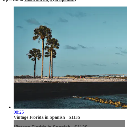
08:25
Vintage Florida in Spanish - S113S