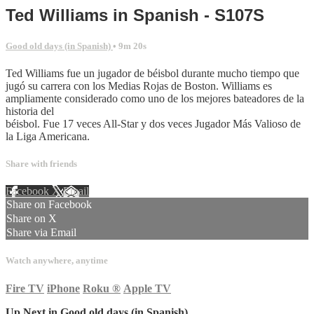
Ted Williams in Spanish - S107S
Good old days (in Spanish)
• 9m 20s
Ted Williams fue un jugador de béisbol durante mucho tiempo que
jugó su carrera con los Medias Rojas de Boston. Williams es
ampliamente considerado como uno de los mejores bateadores de la
historia del
béisbol. Fue 17 veces All-Star y dos veces Jugador Más Valioso de
la Liga Americana.
Share with friends
Facebook
X
Email
Share on Facebook
Share on X
Share via Email
Watch anywhere, anytime
Fire TV
iPhone
Roku
®
Apple TV
Up Next in
Good old days (in Spanish)