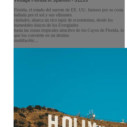
Vintage Florida in Spanish - S113S
Florida, el estado del sureste de EE. UU. famoso por su costa
bañada por el sol y sus vibrantes
ciudades, abarca un rico tapiz de ecosistemas, desde los
humedales únicos de los Everglades
hasta las zonas tropicales atractivo de los Cayos de Florida, lo
que los convierte en un destino
multifacétic...