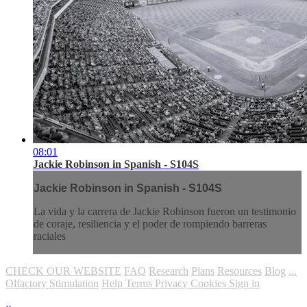
08:01
Jackie Robinson in Spanish - S104S
Jackie Robinson in Spanish - S104S
La vida y la carrera de Jackie Robinson fueron un testimonio
de coraje, resiliencia y el poder de rompiendo barreras
raciales
CHECK OUR WEBSITE
FAQ
Research
Plans
Resources
Blog
...
Olfactory Stimulation
Help
Terms
Privacy
Cookies
Sign in