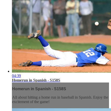
04:39
Homerun in Spanish - S158S
Homerun in Spanish - S158S
All about hitting a home run in baseball in Spanish. Enjoy the
excitement of the game!