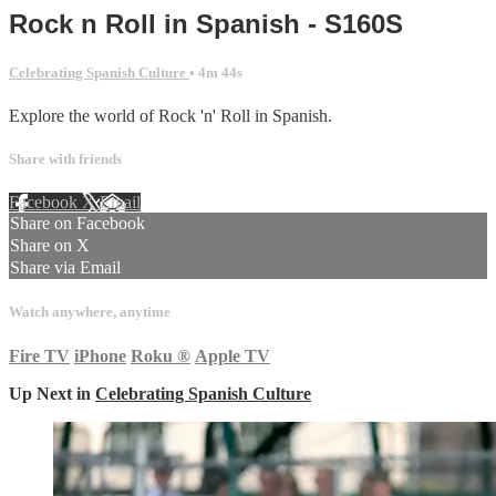
Rock n Roll in Spanish - S160S
Celebrating Spanish Culture
• 4m 44s
Explore the world of Rock 'n' Roll in Spanish.
Share with friends
Facebook
X
Email
Share on Facebook
Share on X
Share via Email
Watch anywhere, anytime
Fire TV
iPhone
Roku
®
Apple TV
Up Next in
Celebrating Spanish Culture