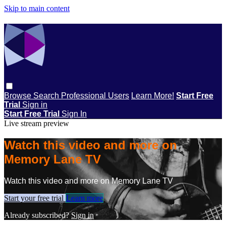
Skip to main content
Browse
Search
Professional Users
Learn More!
Start Free
Trial
Sign in
Start Free Trial
Sign In
Live stream preview
Watch this video and more on
Memory Lane TV
Watch this video and more on Memory Lane TV
Start your free trial
Learn more
Already subscribed?
Sign in