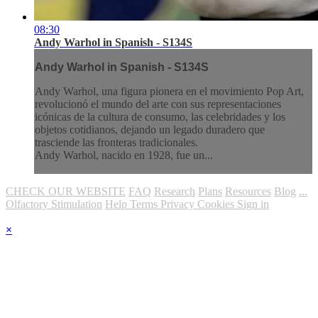
08:30
Andy Warhol in Spanish - S134S
Andy Warhol in Spanish - S134S
Andy Warhol, una figura pionera en el movimiento Pop Art,
revolucionó el mundo del arte con sus representaciones
icónicas de la cultura de consumo, las celebridades y los
objetos cotidianos, dejando un legado duradero que
trasciende las fronteras tradicionales.
Andy Warhol, nacido en 1928, fue un...
CHECK OUR WEBSITE
FAQ
Research
Plans
Resources
Blog
...
Olfactory Stimulation
Help
Terms
Privacy
Cookies
Sign in
×