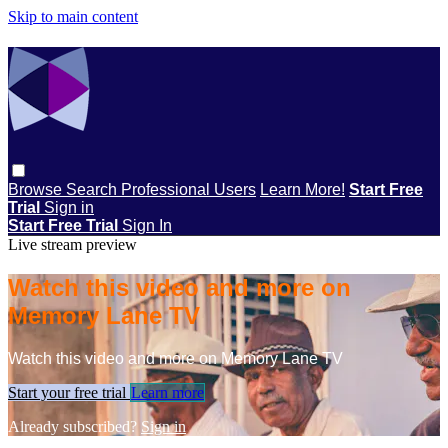
Skip to main content
Browse
Search
Professional Users
Learn More!
Start Free
Trial
Sign in
Start Free Trial
Sign In
Live stream preview
Watch this video and more on
Memory Lane TV
Watch this video and more on Memory Lane TV
Start your free trial
Learn more
Already subscribed?
Sign in