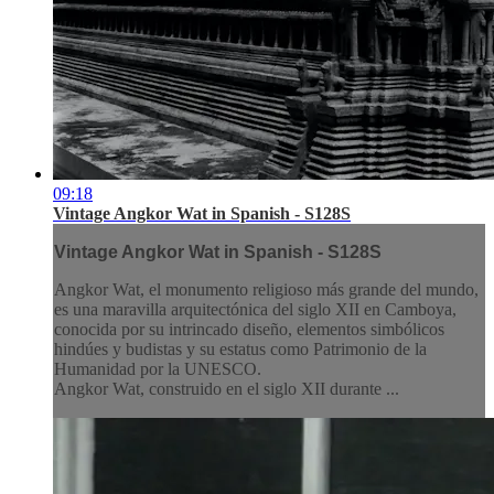
09:18
Vintage Angkor Wat in Spanish - S128S
Vintage Angkor Wat in Spanish - S128S
Angkor Wat, el monumento religioso más grande del mundo,
es una maravilla arquitectónica del siglo XII en Camboya,
conocida por su intrincado diseño, elementos simbólicos
hindúes y budistas y su estatus como Patrimonio de la
Humanidad por la UNESCO.
Angkor Wat, construido en el siglo XII durante ...