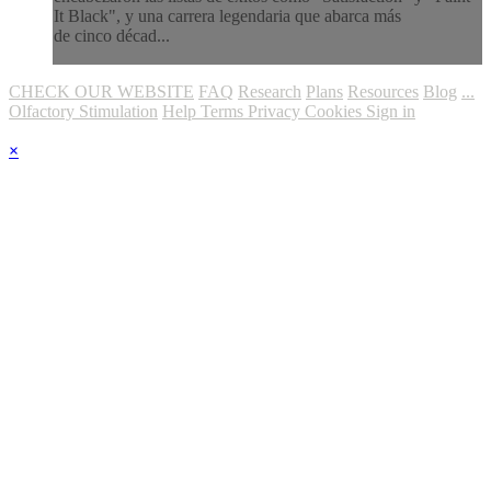
It Black", y una carrera legendaria que abarca más
de cinco décad...
CHECK OUR WEBSITE
FAQ
Research
Plans
Resources
Blog
...
Olfactory Stimulation
Help
Terms
Privacy
Cookies
Sign in
×