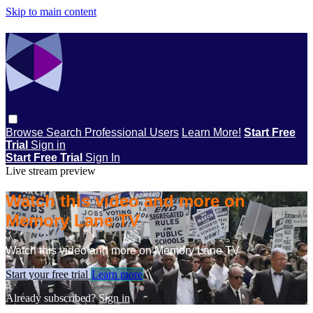
Skip to main content
Browse
Search
Professional Users
Learn More!
Start Free
Trial
Sign in
Start Free Trial
Sign In
Live stream preview
Watch this video and more on
Memory Lane TV
Watch this video and more on Memory Lane TV
Start your free trial
Learn more
Already subscribed?
Sign in