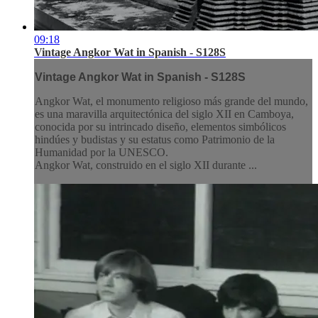
09:18
Vintage Angkor Wat in Spanish - S128S
Vintage Angkor Wat in Spanish - S128S
Angkor Wat, el monumento religioso más grande del mundo,
es una maravilla arquitectónica del siglo XII en Camboya,
conocida por su intrincado diseño, elementos simbólicos
hindúes y budistas y su estatus como Patrimonio de la
Humanidad por la UNESCO.
Angkor Wat, construido en el siglo XII durante ...