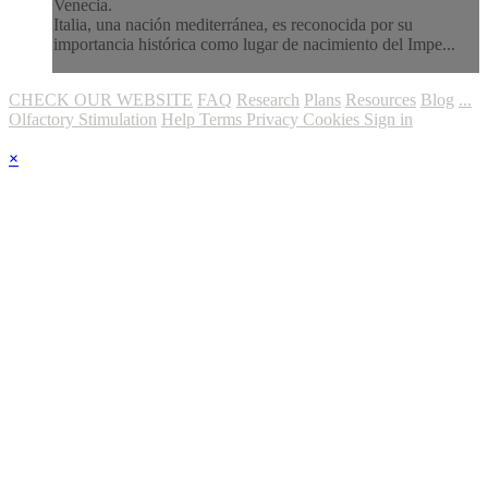
Venecia.
Italia, una nación mediterránea, es reconocida por su
importancia histórica como lugar de nacimiento del Impe...
CHECK OUR WEBSITE
FAQ
Research
Plans
Resources
Blog
...
Olfactory Stimulation
Help
Terms
Privacy
Cookies
Sign in
×