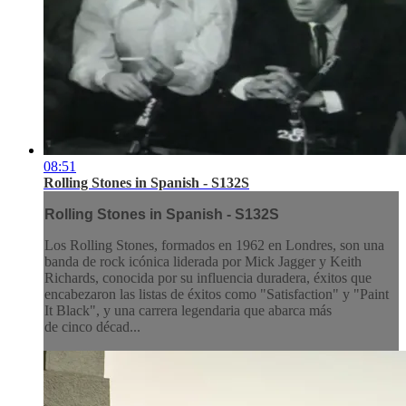
08:51
Rolling Stones in Spanish - S132S
Rolling Stones in Spanish - S132S
Los Rolling Stones, formados en 1962 en Londres, son una
banda de rock icónica liderada por Mick Jagger y Keith
Richards, conocida por su influencia duradera, éxitos que
encabezaron las listas de éxitos como "Satisfaction" y "Paint
It Black", y una carrera legendaria que abarca más
de cinco décad...