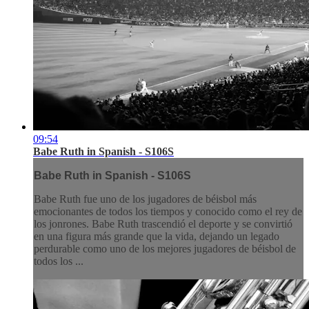
09:54
Babe Ruth in Spanish - S106S
Babe Ruth in Spanish - S106S
Babe Ruth fue uno de los jugadores de béisbol más
emocionantes de todos los tiempos y conocido como el rey de
los jonrones. Babe Ruth trascendió el deporte y se convirtió
en una figura más grande que la vida, dejando un legado
perdurable como uno de los mejores jugadores de béisbol de
todos los ...