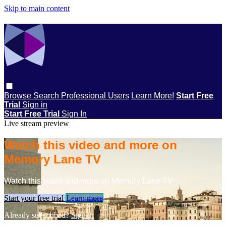
Skip to main content
Browse
Search
Professional Users
Learn More!
Start Free
Trial
Sign in
Start Free Trial
Sign In
Live stream preview
Watch this video and more on
Memory Lane TV
Watch this video and more on Memory Lane TV
Start your free trial
Learn more
Already subscribed?
Sign in