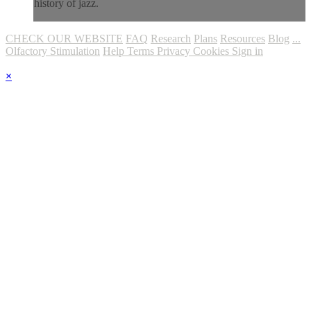
history of jazz.
CHECK OUR WEBSITE
FAQ
Research
Plans
Resources
Blog
...
Olfactory Stimulation
Help
Terms
Privacy
Cookies
Sign in
×