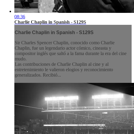
08:36
Charlie Chaplin in Spanish - S129S
Charlie Chaplin in Spanish - S129S
Sir Charles Spencer Chaplin, conocido como Charlie
Chaplin, fue un legendario actor cómico, cineasta y
compositor inglés que saltó a la fama durante la era del cine
mudo.
Las contribuciones de Charlie Chaplin al cine y al
entretenimiento le valieron elogios y reconocimiento
generalizados. Recibió...