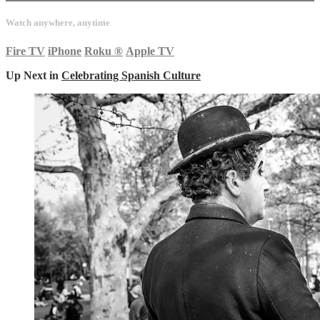
Watch anywhere, anytime
Fire TV
iPhone
Roku
®
Apple TV
Up Next in
Celebrating Spanish Culture