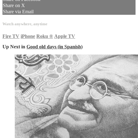
Share on X
Share via Email
Watch anywhere, anytime
Fire TV
iPhone
Roku
®
Apple TV
Up Next in
Good old days (in Spanish)