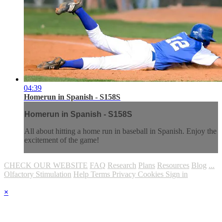
04:39
Homerun in Spanish - S158S
Homerun in Spanish - S158S
All about hitting a home run in baseball in Spanish. Enjoy the
excitement of the game!
CHECK OUR WEBSITE
FAQ
Research
Plans
Resources
Blog
...
Olfactory Stimulation
Help
Terms
Privacy
Cookies
Sign in
×