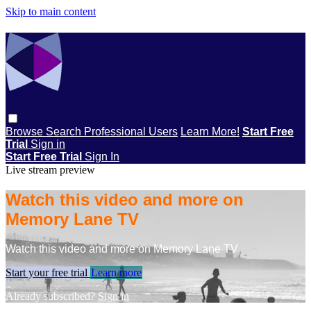
Skip to main content
Browse
Search
Professional Users
Learn More!
Start Free
Trial
Sign in
Start Free Trial
Sign In
Live stream preview
Watch this video and more on
Memory Lane TV
Watch this video and more on Memory Lane TV
Start your free trial
Learn more
Already subscribed?
Sign in