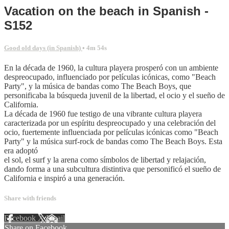
Vacation on the beach in Spanish -
S152
Good old days (in Spanish)
• 4m 54s
En la década de 1960, la cultura playera prosperó con un ambiente
despreocupado, influenciado por películas icónicas, como "Beach
Party", y la música de bandas como The Beach Boys, que
personificaba la búsqueda juvenil de la libertad, el ocio y el sueño de
California.
La década de 1960 fue testigo de una vibrante cultura playera
caracterizada por un espíritu despreocupado y una celebración del
ocio, fuertemente influenciada por películas icónicas como "Beach
Party" y la música surf-rock de bandas como The Beach Boys. Esta
era adoptó
el sol, el surf y la arena como símbolos de libertad y relajación,
dando forma a una subcultura distintiva que personificó el sueño de
California e inspiró a una generación.
Share with friends
Facebook
X
Email
Share on Facebook