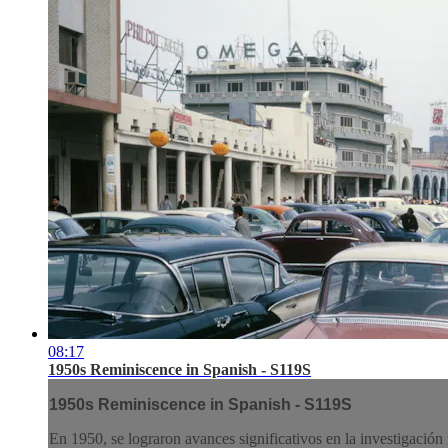
08:17
1950s Reminiscence in Spanish - S119S
1950s Reminiscence in Spanish - S119S
En 1950, se lograron avances significativos en la investigación