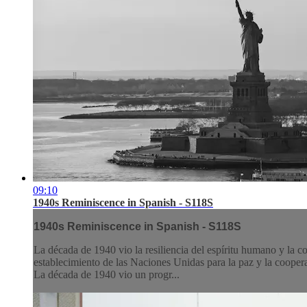
09:10
1940s Reminiscence in Spanish - S118S
1940s Reminiscence in Spanish - S118S
La década de 1940 vio la resiliencia del espíritu humano y la 
establecimiento de las Naciones Unidas para la paz y la cooper
La década de 1940 vio un progr...