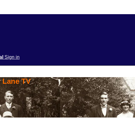
ial
Sign in
y Lane TV