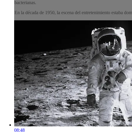
bacterianas.
En la década de 1950, la escena del entretenimiento estaba domi
08:48