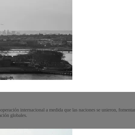
cooperación internacional a medida que las naciones se unieron, fomenta
ación globales.