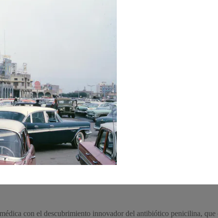
 médica con el descubrimiento innovador del antibiótico penicilina, que 