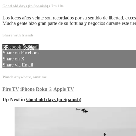
Good old days (in Spanish)
• 7m 10s
Los locos años veinte son recordados por su sentido de libertad, exce
Mucha gente hizo gran parte de su fortuna y negocios durante este ti
Share with friends
Facebook
X
Email
Share on Facebook
Share on X
Share via Email
Watch anywhere, anytime
Fire TV
iPhone
Roku
®
Apple TV
Up Next in
Good old days (in Spanish)