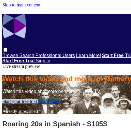
Skip to main content
Browse
Search
Professional Users
Learn More!
Start Free Tr
Start Free Trial
Sign In
Live stream preview
Watch this video and more on Memor
Watch this video and more on Memory Lane TV
Start your free trial
Learn more
Already subscribed?
Sign in
Roaring 20s in Spanish - S105S